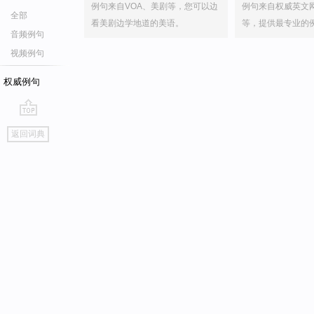
例句来自VOA、美剧等，您可以边
例句来自权威英文
全部
看美剧边学地道的美语。
等，提供最专业的
音频例句
视频例句
权威例句
go
返回词典
top