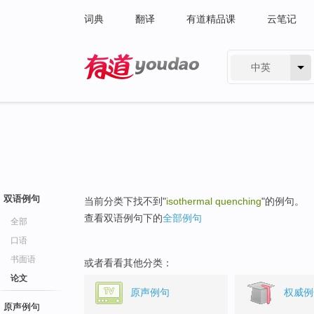
词典
翻译
有道精品课
云笔记
中英
有道 - 网易旗下搜索
双语例句
当前分类下找不到"
isothermal quenching
"的例句。
查看双语例句下的
全部例句
全部
口语
书面语
或者看看其他分类：
论文
原声例句
权威例
原声例句