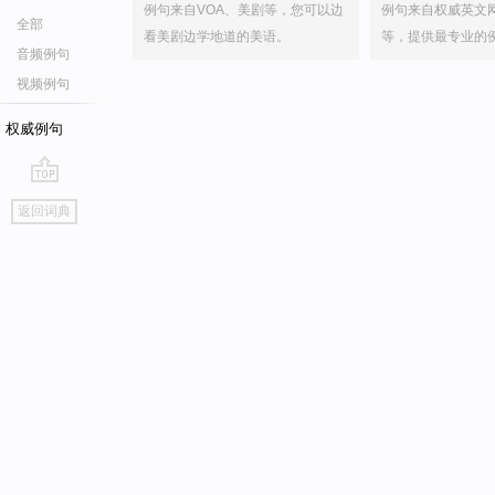
例句来自VOA、美剧等，您可以边
例句来自权威英文
全部
看美剧边学地道的美语。
等，提供最专业的
音频例句
视频例句
权威例句
go
返回词典
top