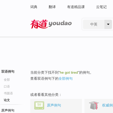
词典
翻译
有道精品课
云笔记
中英
有道 - 网易旗下搜索
双语例句
当前分类下找不到"
he got tired
"的例句。
查看双语例句下的
全部例句
全部
口语
书面语
或者看看其他分类：
论文
原声例句
权威例
原声例句