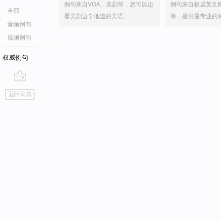
例句来自VOA、美剧等，您可以边
例句来自权威英文
全部
看美剧边学地道的美语。
等，提供最专业的
音频例句
视频例句
权威例句
go
返回词典
top