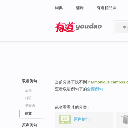
词典
翻译
有道精品课
中
有道 - 网易旗下搜索
双语例句
当前分类下找不到"
harmonious campus c
查看双语例句下的
全部例句
全部
口语
书面语
或者看看其他分类：
论文
原声例句
原声例句