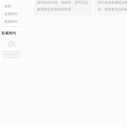
例句来自VOA、美剧等，您可以边
例句来自权威英文
全部
看美剧边学地道的美语。
等，提供最专业的
音频例句
视频例句
权威例句
go
返回词典
top