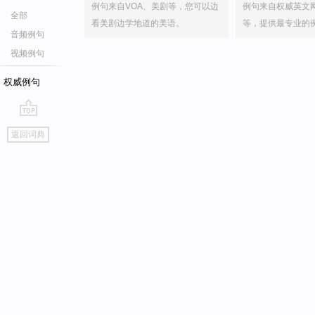
例句来自VOA、美剧等，您可以边
例句来自权威英文
全部
看美剧边学地道的美语。
等，提供最专业的
音频例句
视频例句
权威例句
go
返回词典
top