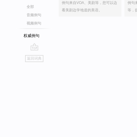
例句来自VOA、美剧等，您可以边
例句
全部
看美剧边学地道的美语。
等，
音频例句
视频例句
权威例句
go
返回词典
top