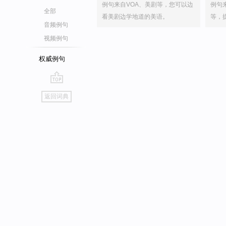
例句来自VOA、美剧等，您可以边
例句
全部
看美剧边学地道的美语。
等，
音频例句
视频例句
权威例句
go
返回词典
top