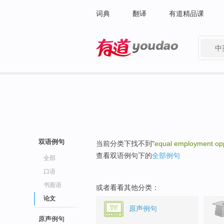
词典
翻译
有道精品课
中
有道 - 网易旗下搜索
双语例句
当前分类下找不到"
equal employment opp
查看双语例句下的
全部例句
全部
口语
书面语
或者看看其他分类：
论文
原声例句
原声例句