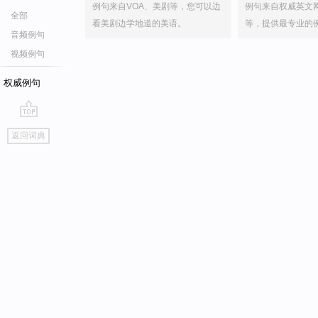
例句来自VOA、美剧等，您可以边
例句来自权威英文
全部
看美剧边学地道的美语。
等，提供最专业的
音频例句
视频例句
权威例句
go
返回词典
top