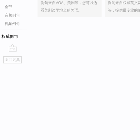
例句来自VOA、美剧等，您可以边
例句来自权威英文
全部
看美剧边学地道的美语。
等，提供最专业的
音频例句
视频例句
权威例句
go
返回词典
top