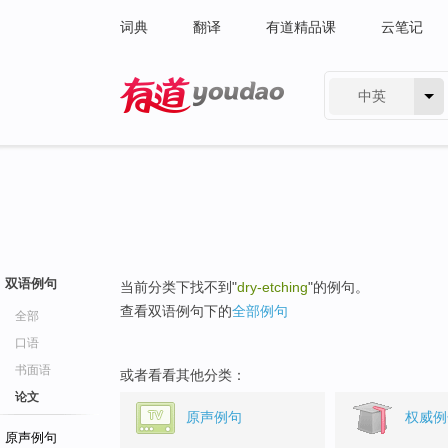
词典
翻译
有道精品课
云笔记
中英
有道 - 网易旗下搜索
双语例句
当前分类下找不到"
dry-etching
"的例句。
查看双语例句下的
全部例句
全部
口语
书面语
或者看看其他分类：
论文
原声例句
权威例
原声例句