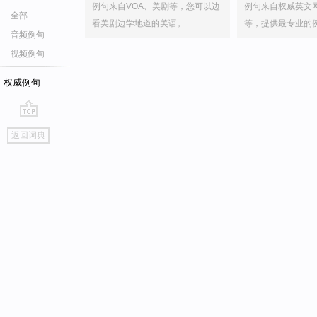
例句来自VOA、美剧等，您可以边
例句来自权威英文
全部
看美剧边学地道的美语。
等，提供最专业的
音频例句
视频例句
权威例句
go
返回词典
top