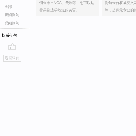
例句来自VOA、美剧等，您可以边
例句来自权威英文
全部
看美剧边学地道的美语。
等，提供最专业的
音频例句
视频例句
权威例句
go
返回词典
top