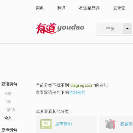
词典
翻译
有道精品课
云笔记
中英
有道 - 网易旗下搜索
双语例句
当前分类下找不到"
disgregation
"的例句。
查看双语例句下的
全部例句
全部
口语
书面语
或者看看其他分类：
论文
原声例句
权威例
原声例句