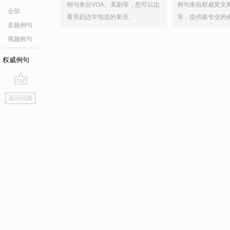
例句来自VOA、美剧等，您可以边
例句来自权威英文
全部
看美剧边学地道的美语。
等，提供最专业的
音频例句
视频例句
权威例句
go
返回词典
top