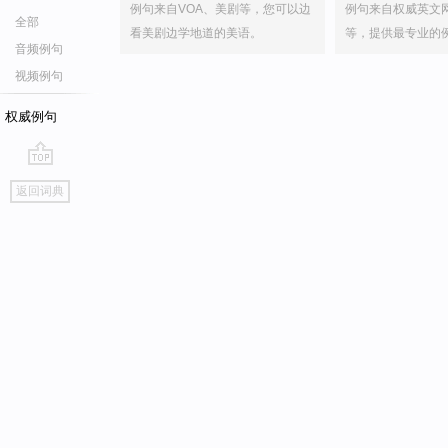
例句来自VOA、美剧等，您可以边
例句来自权威英文
全部
看美剧边学地道的美语。
等，提供最专业的
音频例句
视频例句
权威例句
go
返回词典
top