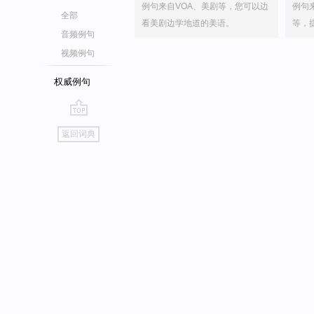
例句来自VOA、美剧等，您可以边
例句
全部
看美剧边学地道的美语。
等，
音频例句
视频例句
权威例句
go
返回词典
top