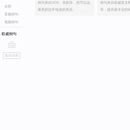
例句来自VOA、美剧等，您可以边
例句来自权威英文
全部
看美剧边学地道的美语。
等，提供最专业的
音频例句
视频例句
权威例句
go
返回词典
top