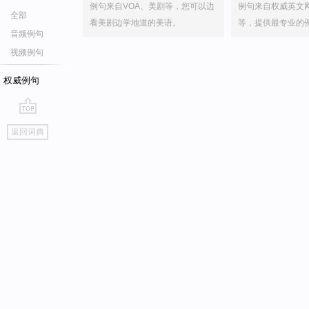
例句来自VOA、美剧等，您可以边
例句来自权威英文
全部
看美剧边学地道的美语。
等，提供最专业的
音频例句
视频例句
权威例句
go
返回词典
top