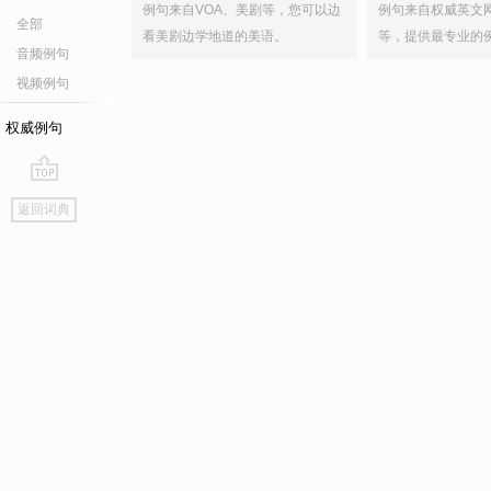
例句来自VOA、美剧等，您可以边
例句来自权威英文
全部
看美剧边学地道的美语。
等，提供最专业的
音频例句
视频例句
权威例句
go
返回词典
top