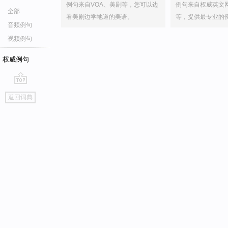
例句来自VOA、美剧等，您可以边
例句来自权威英文
全部
看美剧边学地道的美语。
等，提供最专业的
音频例句
视频例句
权威例句
go
返回词典
top