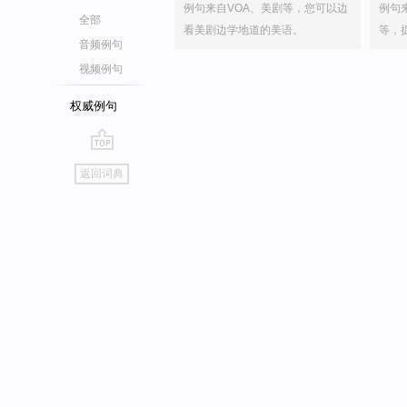
例句来自VOA、美剧等，您可以边
例句
全部
看美剧边学地道的美语。
等，
音频例句
视频例句
权威例句
go
返回词典
top