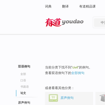
词典
翻译
有道精品课
中
有道 - 网易旗下搜索
双语例句
当前分类下找不到"
civil
"的例句。
查看双语例句下的
全部例句
全部
口语
书面语
或者看看其他分类：
论文
原声例句
原声例句