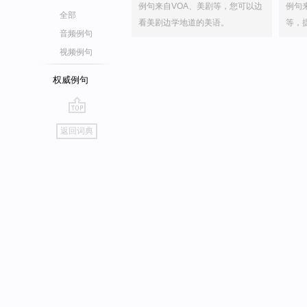
例句来自VOA、美剧等，您可以边
例句
全部
看美剧边学地道的美语。
等，
音频例句
视频例句
权威例句
go
返回词典
top