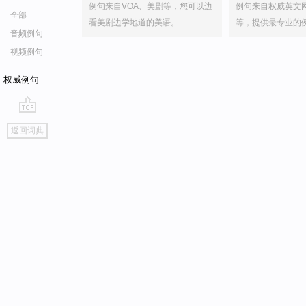
例句来自VOA、美剧等，您可以边
例句来自权威英文
全部
看美剧边学地道的美语。
等，提供最专业的
音频例句
视频例句
权威例句
go
返回词典
top