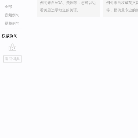
例句来自VOA、美剧等，您可以边
例句来自权威英文
全部
看美剧边学地道的美语。
等，提供最专业的
音频例句
视频例句
权威例句
go
返回词典
top