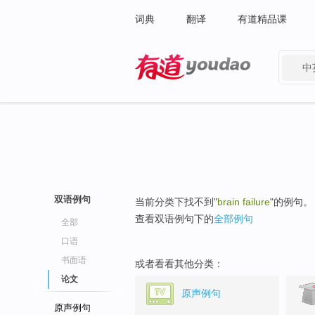
词典
翻译
有道精品课
中
有道 - 网易旗下搜索
双语例句
当前分类下找不到"
brain failure
"的例句。
查看双语例句下的
全部例句
全部
口语
书面语
或者看看其他分类：
论文
原声例句
原声例句