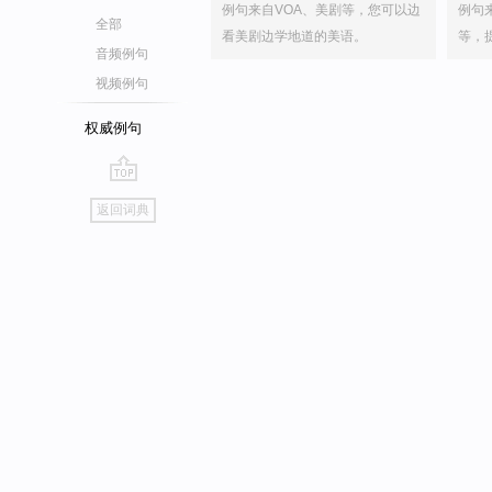
例句来自VOA、美剧等，您可以边
例句
全部
看美剧边学地道的美语。
等，
音频例句
视频例句
权威例句
go
返回词典
top