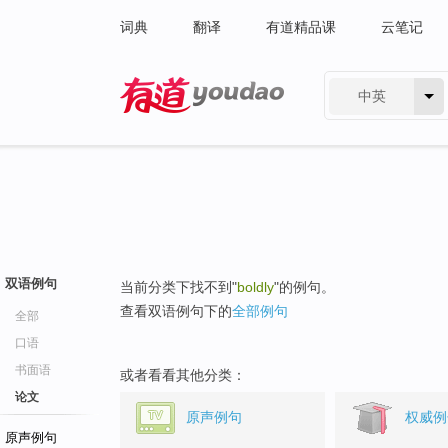
词典
翻译
有道精品课
云笔记
中英
有道 - 网易旗下搜索
双语例句
当前分类下找不到"
boldly
"的例句。
查看双语例句下的
全部例句
全部
口语
书面语
或者看看其他分类：
论文
原声例句
权威例
原声例句