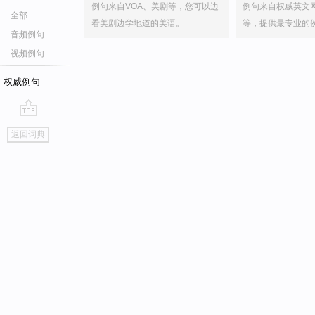
例句来自VOA、美剧等，您可以边
例句来自权威英文
全部
看美剧边学地道的美语。
等，提供最专业的
音频例句
视频例句
权威例句
go
返回词典
top