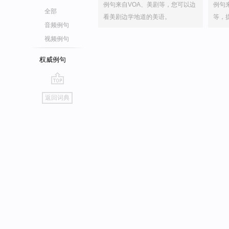
例句来自VOA、美剧等，您可以边
例句
全部
看美剧边学地道的美语。
等，
音频例句
视频例句
权威例句
go
返回词典
top