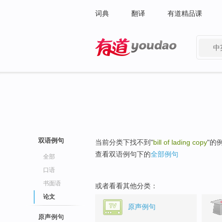
词典
翻译
有道精品课
中
有道 - 网易旗下搜索
双语例句
当前分类下找不到"
bill of lading copy
"的
查看双语例句下的
全部例句
全部
口语
书面语
或者看看其他分类：
论文
原声例句
原声例句