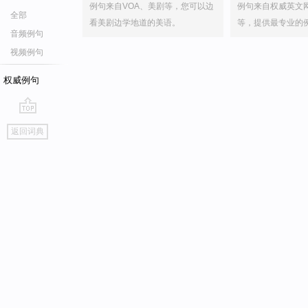
例句来自VOA、美剧等，您可以边
例句来自权威英文
全部
看美剧边学地道的美语。
等，提供最专业的
音频例句
视频例句
权威例句
go
返回词典
top