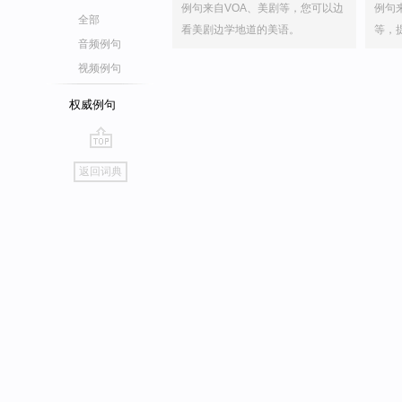
例句来自VOA、美剧等，您可以边
例句
全部
看美剧边学地道的美语。
等，
音频例句
视频例句
权威例句
go
返回词典
top