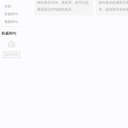
例句来自VOA、美剧等，您可以边
例句来自权威英文
全部
看美剧边学地道的美语。
等，提供最专业的
音频例句
视频例句
权威例句
go
返回词典
top