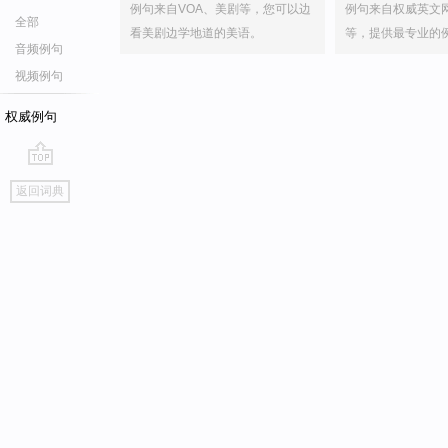
例句来自VOA、美剧等，您可以边
例句来自权威英文
全部
看美剧边学地道的美语。
等，提供最专业的
音频例句
视频例句
权威例句
go
返回词典
top