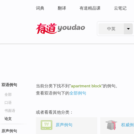
词典
翻译
有道精品课
云笔记
中英
有道 - 网易旗下搜索
双语例句
当前分类下找不到"
apartment block
"的例句。
查看双语例句下的
全部例句
全部
口语
书面语
或者看看其他分类：
论文
原声例句
权威例
原声例句