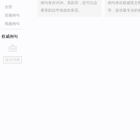
例句来自VOA、美剧等，您可以边
例句来自权威英文
全部
看美剧边学地道的美语。
等，提供最专业的
音频例句
视频例句
权威例句
go
返回词典
top