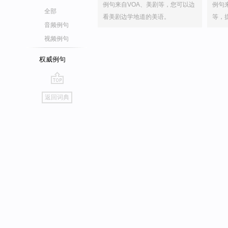
例句来自VOA、美剧等，您可以边
例句
全部
看美剧边学地道的美语。
等，
音频例句
视频例句
权威例句
go
返回词典
top