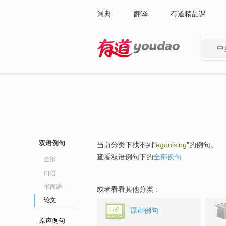
词典
翻译
有道精品课
中
有道 - 网易旗下搜索
双语例句
当前分类下找不到"
agonising
"的例句。
查看双语例句下的
全部例句
全部
口语
书面语
或者看看其他分类：
论文
原声例句
原声例句