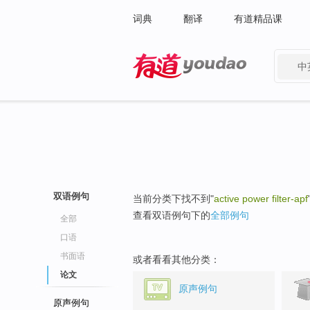
词典
翻译
有道精品课
中
有道 - 网易旗下搜索
双语例句
当前分类下找不到"
active power filter-apf
查看双语例句下的
全部例句
全部
口语
书面语
或者看看其他分类：
论文
原声例句
原声例句