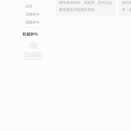
例句来自VOA、美剧等，您可以边
例句
全部
看美剧边学地道的美语。
等，
音频例句
视频例句
权威例句
go
返回词典
top