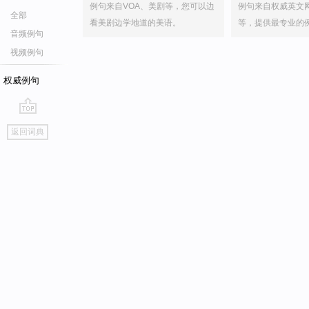
例句来自VOA、美剧等，您可以边
例句来自权威英文
全部
看美剧边学地道的美语。
等，提供最专业的
音频例句
视频例句
权威例句
go
返回词典
top