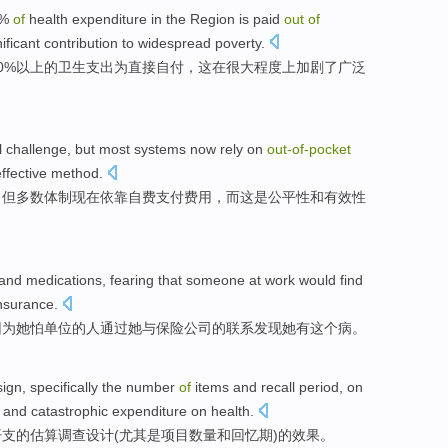
0%
of
health
expenditure
in the
Region
is paid
out
of
ificant
contribution to
widespread
poverty
.
0%以上的
卫生
支出
为
直接自付
，
这
在
很大
程度上加剧了
广泛
l
challenge
,
but
most
systems
now
rely on
out-
of-
pocket
ffective
method
.
，
但
多数
体制
现在
依靠
自费
支付费用
，
而
这是
公平性
和
有效性
and
medications
,
fearing
that
someone
at work would
find
nsurance
.
因为她
怕
单位的
人
通过
她
与保险公司
的联系
发现
她有这个
病
。
sign
,
specifically
the
number
of
items
and
recall
period
, on
and
catastrophic
expenditure on
health
.
开支
的
估算
调查
设计
(
尤其是
项目
数量
和
回忆
期
)的
效果
。