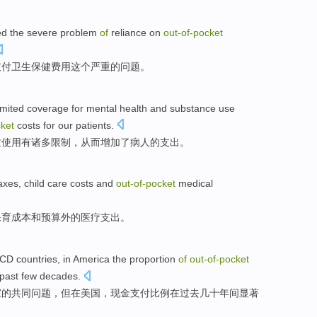
ed
the
severe
problem
of
reliance on
out-
of-
pocket
支付
卫生
保健
费用
这个
严重
的
问题
。
imited
coverage
for
mental
health
and
substance
use
ket
costs
for
our
patients
.
质
使用
有
诸多
限制
，
从而
增加
了
病人
的
支出
。
axes
,
child
care
costs
and
out-
of-
pocket
medical
保育
成本
和
预算外
的
医疗
支出
。
CD
countries
,
in
America
the
proportion
of
out-
of-
pocket
 past
few decades
.
家
的
共同
问题
，但
在
美国
，
现金
支付
比例
在
过去
几十年间显著