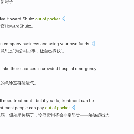
栋
新
房子
。
ive
Howard
Shultz
out
of
pocket
.
行官
Howard
Shultz
。
on
company
business
and using
your own
funds
.
的
意思
是
“为
公司
办事
，让
自己
掏钱
”。
r
take their chances
in
crowded
hospital
emergency
患
的
急诊室
碰碰
运气。
ll
need
treatment
-
but
if
you do,
treatment
can
be
at
most
people
can
pay
out
of
pocket
.
生病，
但
如果
你病了，
诊疗
费用
将
会
非常
昂贵——
远远
超出
大