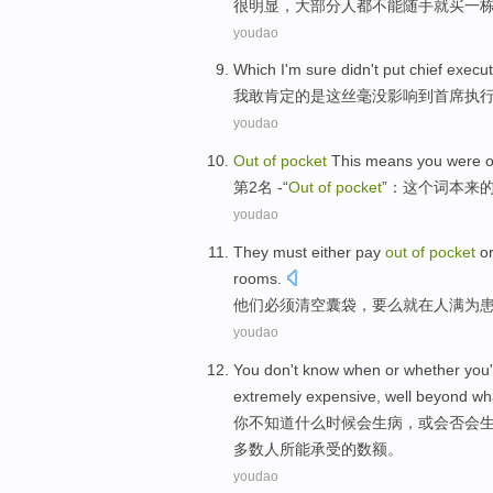
很明显
，
大部分
人
都
不能
随手就
买
一
youdao
Which
I
'm
sure
didn
't put
chief
execut
我
敢
肯定
的
是这
丝毫
没
影响到
首席
执
youdao
Out
of
pocket
This
means
you
were
第2名 -“
Out
of
pocket
”：
这个
词本来
youdao
They
must
either
pay
out
of
pocket
o
rooms.
他们
必须
清空囊袋
，
要么
就
在
人满为
youdao
You
don't
know
when
or
whether you
'
extremely
expensive
,
well beyond
wh
你
不
知道
什么时候
会
生病
，
或
会
否
会
多数
人
所
能
承受
的
数额。
youdao