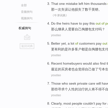
That
one
mistake
left
him
thousands
全部
那
一次
失误
让
他
损失了
数千英镑。
音频例句
《牛津词典》
视频例句
Do
the heirs
have to
pay this
out
of
p
权威例句
那么
继承人
需要
自己
掏腰包
支付吗？
youdao
go
Better
yet, a
lot
of
customers
pay
ou
返回词典
top
更
有利
的
是
许多
客户
都是自掏腰包
支
youdao
Recent
homebuyers
would
also
find
最近
的
买房
者
也
会
觉得
自己
做
了
亏本
youdao
Those who
seek
private care
will
hav
那些
寻求
个人性
的治疗的人
将
不得不
youdao
Clearly
,
most
people
couldn't
pay for