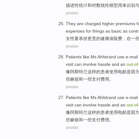
描述性
统计
和
对数线性
模型
用来
识别
youdao
They
are charged
higher
premiums
f
expenses
for
things
as
basic
as
cont
女性
要
承担
更
贵的
健康
保险费
，
在
一
youdao
Patients
like
Ms Ahlstrand
use
e-mail
visit
can
involve
hassle
and
an
out-
of
像
阿斯特兰这样的
患者
使用
电邮
是因
些
麻烦
和
一些
支付费用
。
youdao
Patients
like
Ms Ahlstrand
use
e-mail
visit
can
involve
hassle
and
an
out-
of
像
阿斯特兰这样的
患者
使用
电邮
是因
些
麻烦
和
一些
支付费用
。
youdao