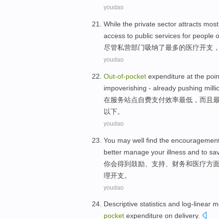
youdao
While
the private
sector
attracts
most
access to
public
services
for people 
尽管
私营
部门
吸纳了
最多
的医疗
开支
youdao
Out-
of-
pocket
expenditure
at
the poi
impoverishing
-
already
pushing
milli
在
服务
站点
自费
支付
效率
最低，
而且
以下
。
youdao
You
may well
find
the
encouragemen
better
manage
your
illness
and to
sa
你
会
得到
鼓励
、
支持
、
财务
和
医疗
方
理
开支
。
youdao
Descriptive
statistics
and
log-linear
m
pocket
expenditure on
delivery
.