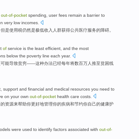
out-
of-
pocket
spending
, user fees
remain
a
barrier
to
on
very
low
incomes
.
，但是使用税
仍然是
极
低收入人群
获得
公共
医疗
服务
的
障碍
。
nt
of
service
is the least
efficient
,
and
the most
ons
below the
poverty
line
each year
.
最
可能导致
贫穷
——这种办法
已经
每年
将
数百万人
推
至
贫困线
t
,
support
and
financial
and
medical
resources
you need to
ve on
your
own
out-
of-
pocket
health
care
costs
.
面的
资源
来帮助你
更好地
管理
你
的
疾病
和
节约
你
自己
的
健康
护
odels
were
used to
identify
factors
associated
with
out-
of-