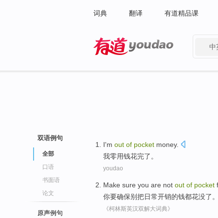
词典
翻译
有道精品课
中
有道 - 网易旗下搜索
双语例句
I
'm
out
of
pocket
money.
全部
我
零用钱
花完了。
口语
youdao
书面语
Make sure
you
are
not
out
of
pocket
论文
你
要
确保
别把日常
开销
的
钱
都
花
没
了
《柯林斯英汉双解大词典》
原声例句