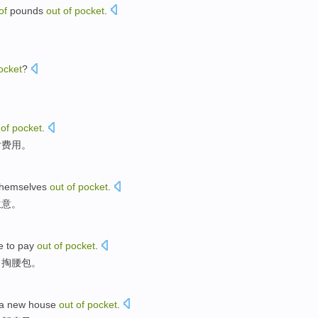
of
pounds
out
of
pocket
.
ocket
?
t
of
pocket
.
付
费用。
themselves
out
of
pocket
.
生意。
e to
pay
out
of
pocket
.
自
掏腰包
。
a
new
house
out
of
pocket
.