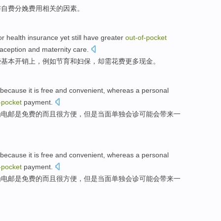
与
自费
分娩
费用
相关
的
因素
。
or
health
insurance
yet
still have
greater
out-
of-
pocket
raception
and
maternity
care.
些
基本
开销
上，
例如
节育
和
妇保
，
却
需花费更多现金。
because
it
is
free
and
convenient
,
whereas
a personal
-
pocket
payment
.
为
电邮
是
免费
的
而且
很方便
，
但是
当面单独
会诊
可能
会带来一
because
it
is
free
and
convenient
,
whereas
a personal
-
pocket
payment
.
为
电邮
是
免费
的
而且
很方便
，
但是
当面单独
会诊
可能
会带来一