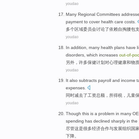
youdao
Many
Regional
Committees
address
payment
to cover
health
care
costs
.
多个
区域
委员会
讨论
了
依赖
自
掏腰包
youdao
In addition
,
many
health
plans
have
l
disorders,
which
increases
out-
of-
poc
另外
，
许多
保健
计划
对
心理
健康
和
物
youdao
It also
subtracts
payroll
and
income t
expenses
.
同时
减去了
工资总额
，
所得税
，
儿童
youdao
Though
this
is
a
problem
in many
OE
spending has
declined sharply
in
the
尽管
这
是
很多
经济合作与发展组织
国
下降
。