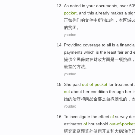
As
noted
in
your
documents
, over 6
pocket
, and
this
already makes
a sign
正如
你们
的
文件
中
所指出
的，
本
区域
6
的
贫困
。
youdao
Providing
coverage to all
is
a
financia
payments
which
is the least
fair
and
e
提供
全民
保健
在
财政
方面
是
一项
挑战
最差的
方法
。
youdao
She
paid
out-
of-
pocket
for
treatment
out
about
her
condition
through
her
i
她
的
治疗
和
药品
全部是自
掏腰包
的，
youdao
To
investigate
the
effect
of
survey
de
estimates
of
household
out-
of-
pocket
研究
家庭
预算外
健康
开支
和
大病治疗