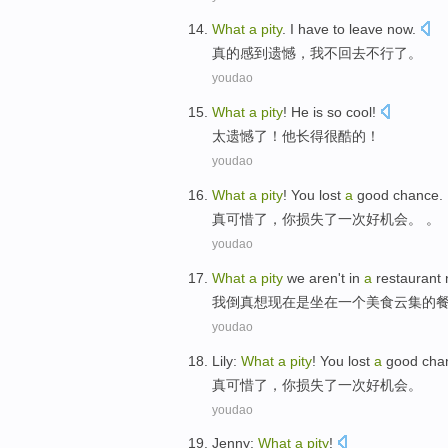
What
a
pity
.
I
have
to leave
now.
真的感到
遗憾
，
我
不回去不行了。
youdao
What
a
pity
!
He
is so cool
!
太
遗憾
了！
他
长得
很
酷的！
youdao
What
a
pity
!
You
lost
a
good chance
.
真
可惜
了，
你
损失了
一
次好
机会。 。
youdao
What
a
pity
we aren't
in
a
restaurant
我
倒真想
现在
是坐在
一个
美食
云集
的
youdao
Lily:
What
a
pity
!
You
lost
a
good cha
真可惜了，
你
损失了
一
次好
机会。
youdao
Jenny
:
What
a
pity
!