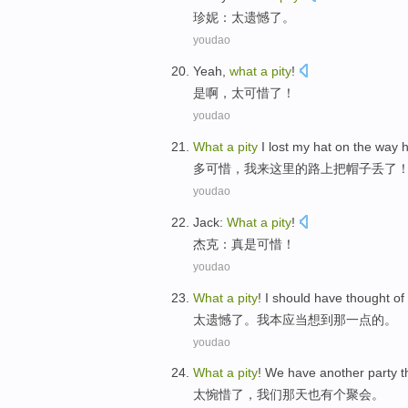
珍妮
：太
遗憾
了。
youdao
Yeah
,
what
a
pity
!
是啊
，太
可惜
了！
youdao
What
a
pity
I
lost my
hat
on the way
多
可惜
，
我
来这里
的
路上
把帽子
丢
了！
youdao
Jack
:
What
a
pity
!
杰克
：真是
可惜
！
youdao
What
a
pity
!
I
should have
thought of
太
遗憾
了。
我
本
应当
想到
那一点
的。
youdao
What
a
pity
!
We
have
another
party
t
太惋惜
了，
我们
那天
也有
个
聚会
。