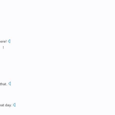
here
!
 ！
that
.
hat day
.