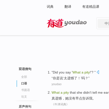
词典
翻译
有道精品课
中
有道 - 网易旗下搜索
双语例句
"
Did you
say
'
What
a
pity
!'? "
全部
“
你
是
说
‘
太遗憾
了！’吗？”
口语
youdao
书面语
What
a
pity
that
she
didn't
tell
me
ear
论文
真
遗憾，
她
没有
早点
告诉
我
。
《牛津词典》
原声例句