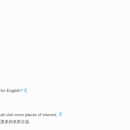
for
English
?
uld
visit
more
places of interest.
观
更多的名胜古迹。