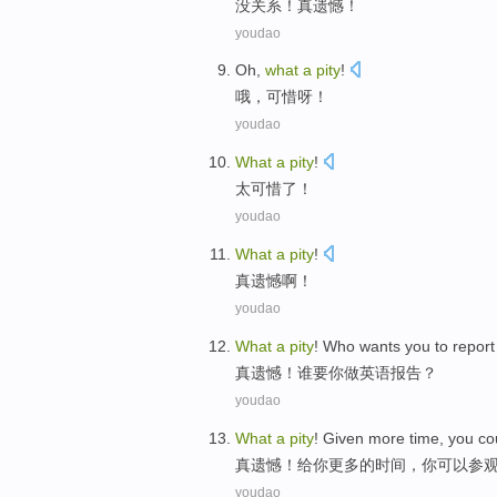
没关系
！
真
遗憾！
youdao
Oh
,
what
a
pity
!
哦
，
可惜
呀！
youdao
What
a
pity
!
太
可惜
了！
youdao
What
a
pity
!
真
遗憾啊！
youdao
What
a
pity
!
Who
wants
you
to
report
真
遗憾！
谁
要
你
做
英语
报告
？
youdao
What
a
pity
!
Given
more
time
,
you
co
真
遗憾！
给你
更多
的
时间
，
你
可以
参
youdao