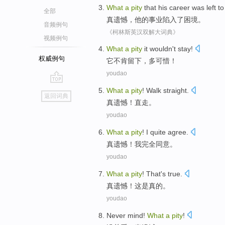
What
a
pity
that
his
career
was
left
t
全部
真
遗憾，
他
的
事业
陷入了
困境。
音频例句
《柯林斯英汉双解大词典》
视频例句
What
a
pity
it
wouldn't
stay
!
权威例句
它
不肯
留下
，多
可惜
！
youdao
go
What
a
pity
!
Walk straight
.
返回词典
top
真
遗憾！直走。
youdao
What
a
pity
!
I
quite
agree
.
真
遗憾！
我
完全
同意。
youdao
What
a
pity
!
That
's
true
.
真
遗憾！
这
是
真的。
youdao
Never mind
!
What
a
pity
!