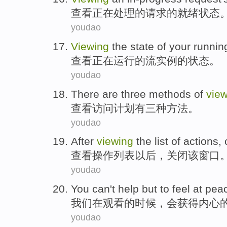
查看
正在处理的
请求
的
就绪
状态
youdao
Viewing
the
state
of
your
runnin
查看
正在运行
的
流
实例
的
状态
。
youdao
There are
three
methods
of
vie
查看
访问
计划
有
三种
方法
。
youdao
After
viewing
the
list
of
actions
,
查看
操作
列表
以后
，
关闭
该
窗口
youdao
You
can't help but to feel
at
pea
我们
在
观看
的
时候
，会获得内心
youdao