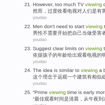
However
,
too much
TV
viewing
然而
，
过度
收看
电视
对
人们
是
有
youdao
Men
don't
need to
start
viewing
男性
不
需要
开始
把
自己
当做
受害
youdao
Suggest
clear
limits
on
viewing
依据
孩子的年龄
给出
观看
电视
的
youdao
The
idea
is
similar
to
viewing
a
这个
理念
于远观
一个
建筑
有
相似
youdao
"
Prime
viewing
time
is
early mor
“
最佳
观看
时间
是
清晨
，
从
午夜
到