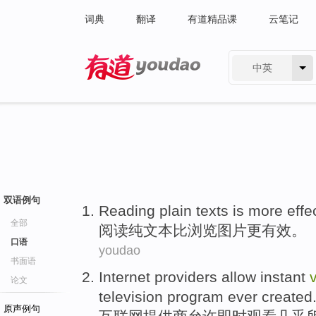
词典
翻译
有道精品课
云笔记
中英
有道 - 网易旗下搜索
双语例句
Reading
plain
texts
is more
effe
全部
阅读
纯
文本
比
浏览
图片
更
有效
。
口语
youdao
书面语
Internet
providers
allow
instant
论文
television
program
ever created
原声例句