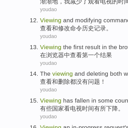
渐渐地
，
我
减少了
观看
电视
的时
youdao
Viewing
and
modifying
comman
查看
和
修改
命令
历史记录
。
youdao
Viewing
the first
result
in the
br
在
浏览器
中
查看
第一
个
结果
youdao
The
viewing
and
deleting
both w
查看
和
删除
都
没有问题！
youdao
Viewing
has fallen
in
some
coun
有些
国家
看电视时间
有所
下降。
youdao
Viewing
an in-progress
request
'