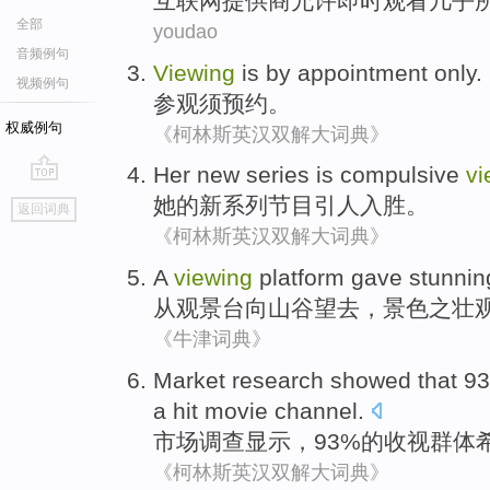
互联网
提供商
允许
即时
观看
几乎
全部
youdao
音频例句
Viewing
is by appointment
only.
视频例句
参观
须
预约。
权威例句
《柯林斯英汉双解大词典》
Her
new
series
is compulsive
vi
go
她
的
新
系列
节目
引人
入胜。
返回词典
top
《柯林斯英汉双解大词典》
A
viewing
platform
gave
stunnin
从
观景台
向
山谷望去，
景色
之
壮
《牛津词典》
Market
research
showed
that 
a
hit
movie
channel
.
市场
调查
显示
，93%
的
收视
群体
《柯林斯英汉双解大词典》