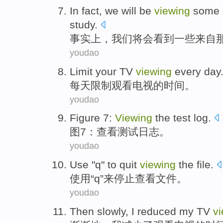
In fact
,
we
will
be
viewing
some
study
.
事实上
，
我们
将
会
看到
一些
来自
youdao
Limit
your
TV
viewing
every day
每天
限制
观看
电视
的时间。
youdao
Figure
7
:
Viewing
the
test
log
.
图
7
：
查看
测试
日志
。
youdao
Use
"
q
"
to
quit
viewing
the
file
.
使用
“
q
”
来
停止
查看
文件
。
youdao
Then slowly
,
I
reduced
my
TV
v