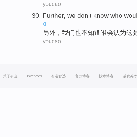
youdao
Further
,
we
don't
know
who
wou
另外
，
我们
也
不
知道
谁
会
认为
这
youdao
关于有道
Investors
有道智选
官方博客
技术博客
诚聘英