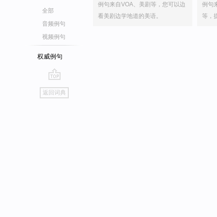
例句来自VOA、美剧等，您可以边
例句
全部
看美剧边学地道的美语。
等，
音频例句
视频例句
权威例句
go
返回词典
top