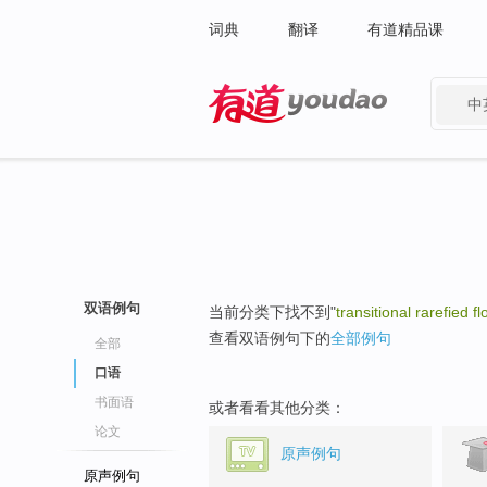
词典
翻译
有道精品课
中
有道 - 网易旗下搜索
双语例句
当前分类下找不到"
transitional rarefied f
查看双语例句下的
全部例句
全部
口语
书面语
或者看看其他分类：
论文
原声例句
原声例句