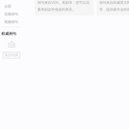
例句来自VOA、美剧等，您可以边
例句来自权威英文
全部
看美剧边学地道的美语。
等，提供最专业的
音频例句
视频例句
权威例句
go
返回词典
top