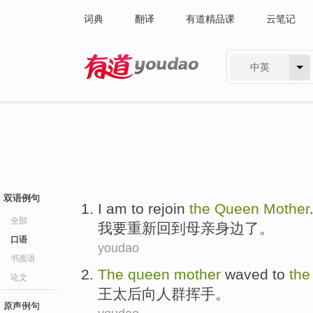
词典
翻译
有道精品课
云笔记
中英
有道 - 网易旗下搜索
双语例句
I am
to
rejoin
the
Queen
Mother
全部
我
要
重新
回到
母亲
身边
了
。
口语
youdao
书面语
The
queen
mother
waved
to
the
论文
王
太后向人群
挥手
。
原声例句