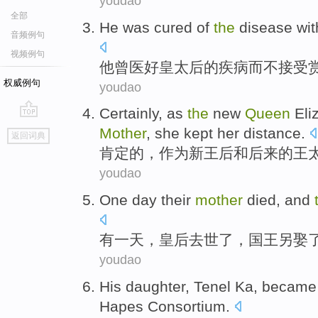
youdao
全部
He
was
cured
of
the
disease
wit
音频例句
视频例句
他
曾
医好皇太后
的
疾病
而不
接受
权威例句
youdao
Certainly
,
as
the
new
Queen
Eli
go
Mother
,
she
kept
her
distance
.
返回词典
top
肯定
的，
作为
新
王后
和
后来
的王
youdao
One
day
their
mother
died
, and
有
一
天
，
皇后
去世了
，
国王
另娶
youdao
His daughter
,
Tenel Ka
,
became
Hapes
Consortium
.