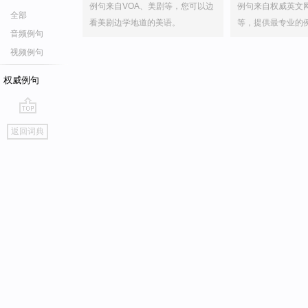
例句来自VOA、美剧等，您可以边
例句来自权威英文
全部
看美剧边学地道的美语。
等，提供最专业的
音频例句
视频例句
权威例句
go
返回词典
top