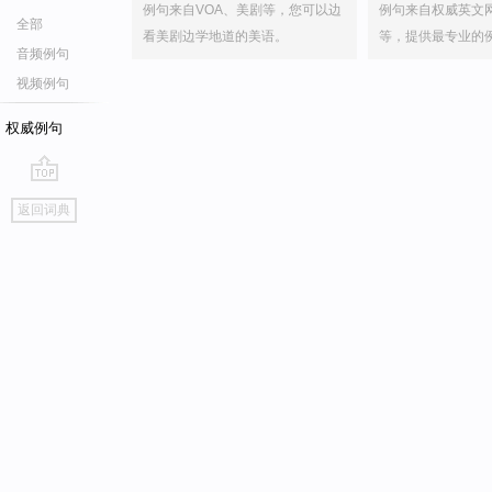
例句来自VOA、美剧等，您可以边
例句来自权威英文
全部
看美剧边学地道的美语。
等，提供最专业的
音频例句
视频例句
权威例句
go
返回词典
top