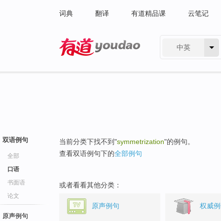
词典
翻译
有道精品课
云笔记
中英
有道 - 网易旗下搜索
双语例句
当前分类下找不到"
symmetrization
"的例句。
查看双语例句下的
全部例句
全部
口语
书面语
或者看看其他分类：
论文
原声例句
权威例
原声例句