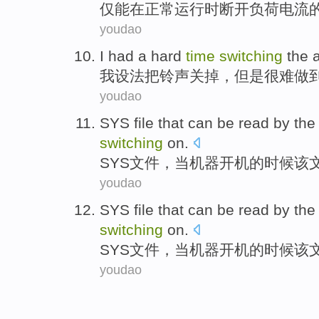
仅
能
在
正常
运行时
断开
负荷
电流
youdao
I
had a
hard
time
switching
the 
我
设法把
铃声
关掉
，但是
很难
做
youdao
SYS
file
that can be
read
by
the
switching
on.
SYS
文件
，当
机器开机
的
时候
该
youdao
SYS
file
that can be
read
by
the
switching
on.
SYS
文件
，当
机器开机
的
时候
该
youdao