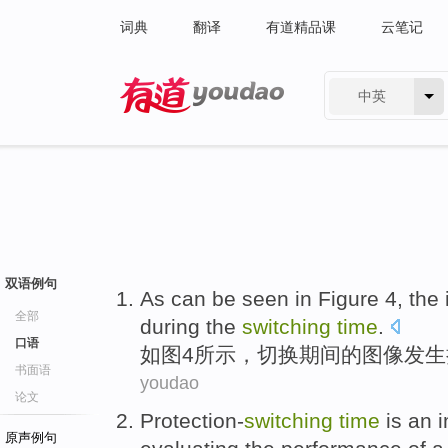
词典
翻译
有道精品课
云笔记
中英
有道 - 网易旗下搜索
双语例句
As can be seen in
Figure
4
,
the
全部
during
the
switching
time
.
口语
如图
4
所示，
切换
期间
的
图像
发生
书面语
youdao
论文
Protection-
switching
time
is
an
i
原声例句