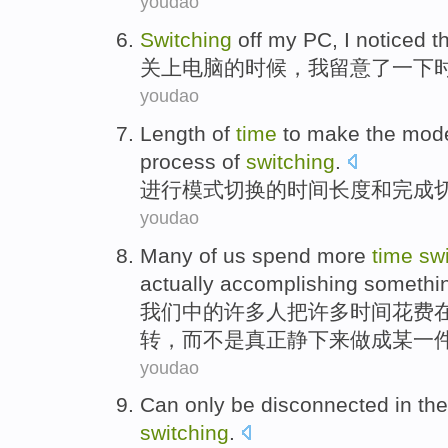
youdao
Switching
off my
PC
,
I
noticed
t
关上
电脑
的时候，
我
留意
了一下
youdao
Length
of
time
to make
the
mod
process
of
switching
.
进行
模式
切换
的
时间
长度
和
完成
youdao
Many
of
us
spend
more
time
sw
actually
accomplishing
somethi
我们
中的
许多
人
把
许多
时间
花费
转
，
而不是
真正
静下来做成某一
youdao
Can only
be
disconnected
in
th
switching
.