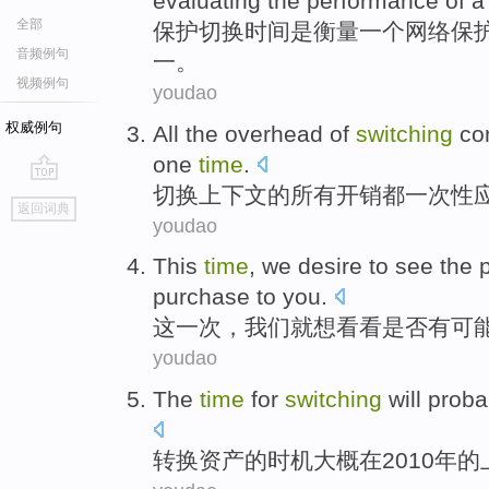
evaluating the
performance
of
全部
保护
切换
时间
是
衡量一个
网络
保
音频例句
一。
视频例句
youdao
权威例句
All
the
overhead
of
switching
co
one
time
.
切换
上下文
的
所有
开销
都
一次性
go
返回词典
top
youdao
This
time
,
we
desire to
see
the p
purchase
to
you
.
这
一次
，
我们
就
想
看看
是否
有可
youdao
The
time
for
switching
will
proba
转换
资产
的
时机
大概
在
2010年
的