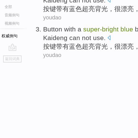
Kaideng
can
not
use
.
全部
按键
带有
蓝色
超亮
背光
，
很
漂亮
音频例句
youdao
视频例句
Button
with a
super-
bright
blue
b
权威例句
Kaideng
can
not
use
.
按键
带有
蓝色
超亮
背光
，
很
漂亮
youdao
go
返回词典
top