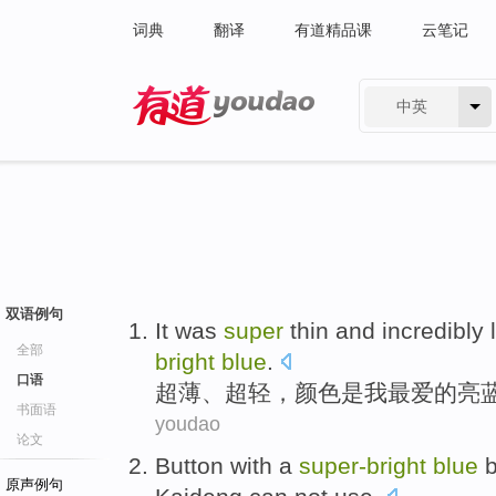
词典
翻译
有道精品课
云笔记
中英
有道 - 网易旗下搜索
双语例句
It was
super
thin
and incredibly
全部
bright
blue
.
口语
超薄
、
超
轻
，
颜色
是
我
最爱的
亮
书面语
youdao
论文
Button
with a
super-
bright
blue
b
原声例句