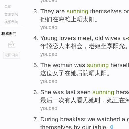
youdao
全部
They
are
sunning
themselves
o
音频例句
他们
在
海滩
上
晒太阳
。
视频例句
youdao
权威例句
Young
lovers
meet,
old wives a-
年轻
恋人
来相会，
老妪
坐
享阳光
go
youdao
返回词典
top
The woman
was
sunning
hersel
这位
女子
在
她
后院
晒太阳
。
youdao
She
was
last
seen
sunning
herse
最后一次
有人看见
她
时，她正在
youdao
During
breakfast
we
watched a 
themselves by
our
table
.