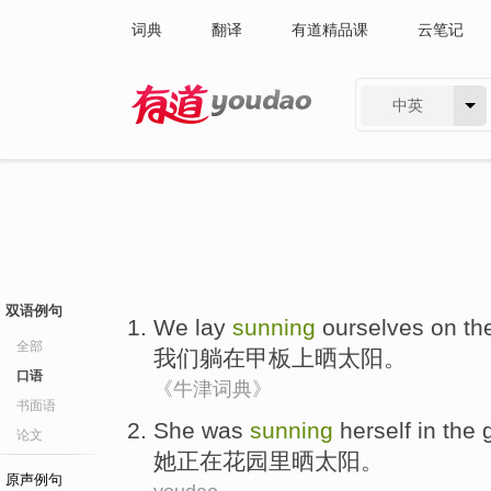
词典
翻译
有道精品课
云笔记
中英
有道 - 网易旗下搜索
双语例句
We
lay
sunning
ourselves
on th
全部
我们
躺
在
甲板上
晒太阳
。
口语
《牛津词典》
书面语
She
was
sunning
herself
in the
论文
她
正在
花园里晒太阳。
原声例句