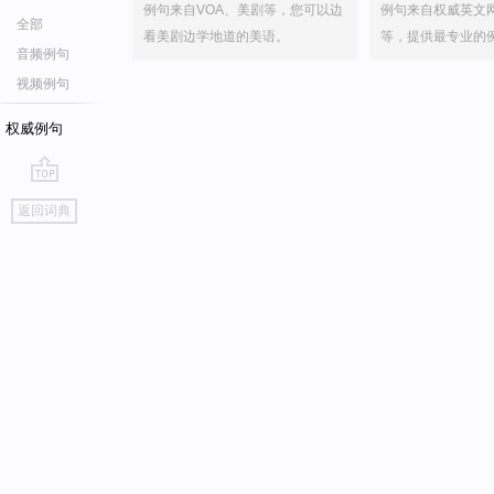
例句来自VOA、美剧等，您可以边
例句来自权威英文
全部
看美剧边学地道的美语。
等，提供最专业的
音频例句
视频例句
权威例句
go
返回词典
top