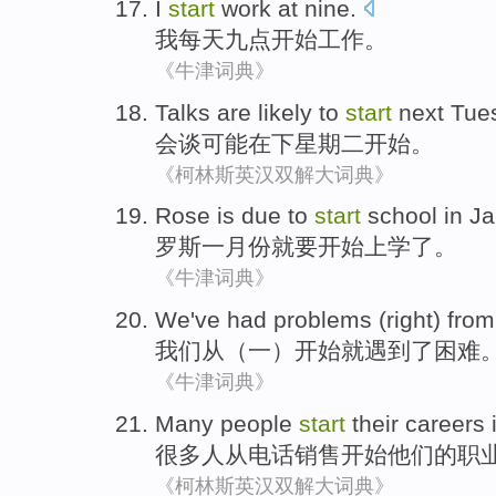
I
start
work
at nine
.
我
每天
九点
开始
工作
。
《牛津词典》
Talks are
likely
to
start
next
Tue
会谈
可能
在下
星期二
开始
。
《柯林斯英汉双解大词典》
Rose
is due
to
start
school
in J
罗斯
一月份
就要
开始
上学
了。
《牛津词典》
We
've had
problems
(
right
)
from
我们
从
（一）开始
就
遇到
了
困难
《牛津词典》
Many
people
start
their
careers
很多
人
从
电话销售
开始
他们
的
职
《柯林斯英汉双解大词典》