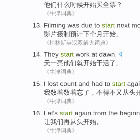
他们
什么
时候
开始
买全票？
《牛津词典》
Filming was
due to
start
next
mo
影片
摄制
预计
下个
月
开始
。
《柯林斯英汉双解大词典》
They
start
work
at dawn
.
天一
亮
他们
就开始
干活
了。
《牛津词典》
I
lost count
and
had to
start
aga
我
数
着数着忘了，
不得不
又
从头
《牛津词典》
Let
's
start
again
from the beginn
让
我们
再
从头
开始
。
《牛津词典》