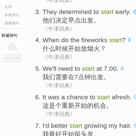
《牛津词典》
全部
They
determined to
start
early
.
音频例句
他们
决定
早点
出发。
视频例句
《牛津词典》
权威例句
When
do
the fireworks
start
?
什么
时候
开始
放
烟火？
go
《牛津词典》
返回词典
top
We
'll need
to
start
at 7.00.
我们
需要
在7点钟
出发
。
《牛津词典》
It
was a
chance
to
start
afresh
.
这
是个
重新
开始
的
机会
。
《牛津词典》
I
'd better
start
growing
my hair
.
我
最好
开始
留
头发
。