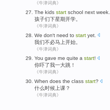
《牛津词典》
The
kids
start
school
next
week
.
孩子们
下
星期
开学
。
《牛津词典》
We
don't need to
start
yet.
我们
不必
马上
开始
。
《牛津词典》
You
gave
me
quite a
start
!
你
吓了
我
一
大
跳
！
《牛津词典》
When
does the class
start
?
什么时候
上课
？
《牛津词典》