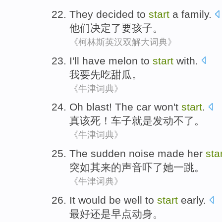
They
decided to
start
a
family
.
他们
决定
了要
孩子
。
《柯林斯英汉双解大词典》
I
'll
have melon
to
start
with.
我
要先
吃
甜瓜。
《牛津词典》
Oh
blast
!
The car
won
't
start
.
真
该死
！
车子
就是发动
不
了。
《牛津词典》
The sudden
noise
made
her
sta
突如其来
的
声音
吓了
她
一跳。
《牛津词典》
It would be
well
to
start
early.
最好还是早点
动身
。