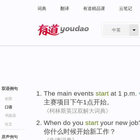
词典
翻译
有道精品课
云笔记
中英
有道 - 网易旗下搜索
双语例句
The main
events
start
at
1
p.m
.
全部
主
赛项目
下午
1
点
开始
。
口语
《柯林斯英汉双解大词典》
书面语
When
do
you
start
your
new
job
论文
你
什么
时候
开始
新
工作？
原声例句