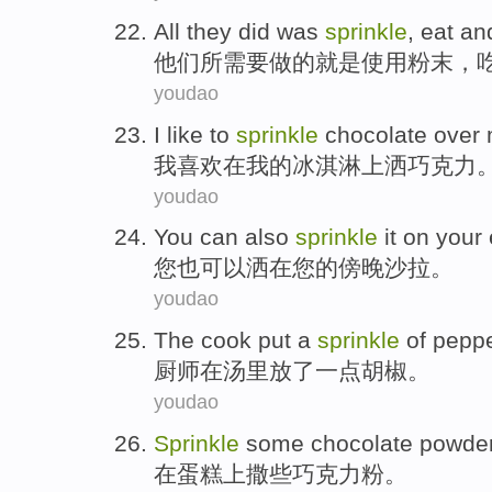
All
they
did
was
sprinkle
,
eat
an
他们
所需要做
的
就是
使用
粉末
，
youdao
I
like
to
sprinkle
chocolate
over
我
喜欢
在
我
的
冰淇淋
上洒
巧克力
youdao
You
can
also
sprinkle
it
on
your
您
也
可以
洒
在
您
的
傍晚
沙拉
。
youdao
The cook
put
a
sprinkle
of
pepp
厨师
在
汤里
放了
一点
胡椒
。
youdao
Sprinkle
some
chocolate
powde
在
蛋糕
上撒
些
巧克力
粉
。