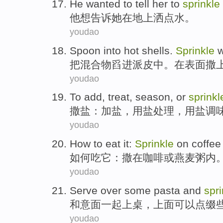
He
wanted to
tell
her
to
sprinkle
他
想
告诉
她
在
地上
洒点水
。
youdao
Spoon
into
hot shells.
Sprinkle
w
把混合物
舀
进
派皮中。在表面
撒
youdao
To
add
,
treat
,
season
,
or
sprinkl
撒
盐：
加盐
，
用
盐
处理
，用盐
调
youdao
How to
eat
it
:
Sprinkle
on
coffee
如何
吃
它
：
撒
在
咖啡
或
燕麦粥内
youdao
Serve over some
pasta
and
spri
和
意面一起
上桌，上面可以
点缀
youdao