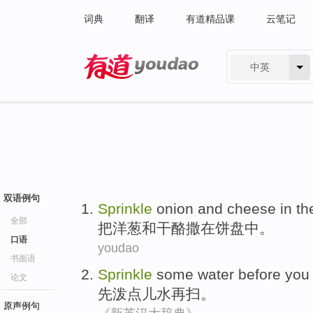
词典
翻译
有道精品课
云笔记
中英
有道 - 网易旗下搜索
双语例句
Sprinkle
onion
and
cheese
in
th
全部
把
洋葱
和
干酪
撒
在
饼
盘中
。
口语
youdao
书面语
Sprinkle
some
water
before you
论文
先泼
点儿
水
再
扫
。
原声例句