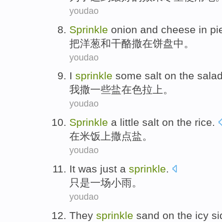
youdao
Sprinkle
onion
and
cheese
in
pi
把
洋葱
和
干酪
撒
在
饼
盘中
。
youdao
I
sprinkle
some
salt
on the
sala
我
撒
一些
盐
在
色拉上
。
youdao
Sprinkle
a little
salt
on the
rice
.
在
米饭
上撒
点
盐
。
youdao
It was just
a
sprinkle
.
只是
一
场小雨
。
youdao
They
sprinkle
sand
on
the icy
si