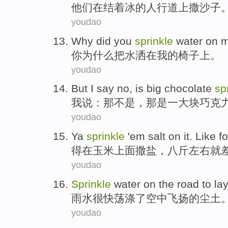
他们
在
结
着
冰的人行道
上撒
沙子
youdao
Why did
you
sprinkle
water
on
你
为什么
把
水
洒
在
我
的
椅子上
。
youdao
But I
say
no
,
is
big chocolate
sp
我
说：那
不是
，那
是
一
大块
巧克
youdao
Ya
sprinkle
'em
salt
on it. Like f
得
在玉米上面撒
盐
，
八斤左右就
youdao
Sprinkle
water on
the
road to la
雨水很快荡涤
了
空中
飞扬的尘土
youdao