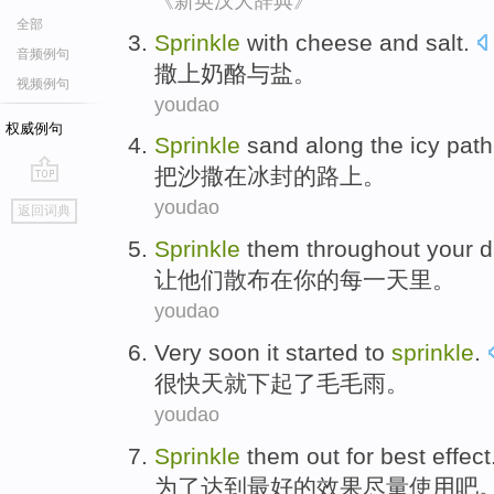
《新英汉大辞典》
全部
Sprinkle
with
cheese
and
salt
.
音频例句
撒
上
奶酪
与
盐
。
视频例句
youdao
权威例句
Sprinkle
sand
along the
icy
path
把
沙
撒
在
冰封
的
路上
。
go
youdao
返回词典
top
Sprinkle
them
throughout
your
d
让
他们
散布
在
你
的
每一天里
。
youdao
Very soon
it
started to
sprinkle
.
很快
天
就
下起了
毛毛雨
。
youdao
Sprinkle
them out
for
best
effect
为了
达到最好的
效果
尽量使用
吧