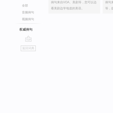
例句来自VOA、美剧等，您可以边
例句
全部
看美剧边学地道的美语。
等，
音频例句
视频例句
权威例句
go
返回词典
top