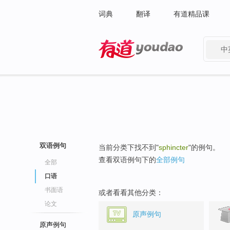
词典
翻译
有道精品课
中
有道 - 网易旗下搜索
双语例句
当前分类下找不到"
sphincter
"的例句。
查看双语例句下的
全部例句
全部
口语
书面语
或者看看其他分类：
论文
原声例句
原声例句