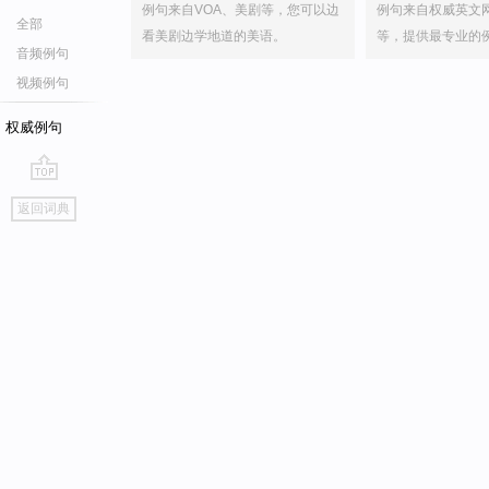
例句来自VOA、美剧等，您可以边
例句来自权威英文
全部
看美剧边学地道的美语。
等，提供最专业的
音频例句
视频例句
权威例句
go
返回词典
top